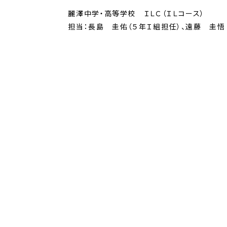
麗澤中学・高等学校 ＩＬＣ（ＩＬコース）
担当：長島 圭佑（５年Ｉ組担任）、遠藤 圭悟（