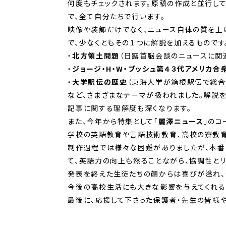
何度もチェックされます。原稿の作成と並行して
で、全て自分たちで行います。
映像や装飾だけでなく、ニュース自体の質を上げ
で、少なくともその１つに解説を加えるもので
・
北方領土問題
（日露首脳会談のニュースに関
・
ジョージ・H・W・ブッシュ第４３代アメリカ
・
大学駅伝の歴史
（東海大学が箱根駅伝で総合
など、さまざまなテーマが扱われました。解説を
記事に関する理解度も深くなります。
また、今年から特集として「
麗澤ニュース
」のコ
学校の英語教育や言語技術教育、高校の寮教育
制作過程では様々な困難がありましたが、本番
て、英語力の向上も然ることながら、協調性とリ
発表を終えた生徒たちの顔からは喜びが溢れ、
今後の高校生活にも大きな影響を与えてくれる
最後に、応援して下さった保護者・先生の皆様