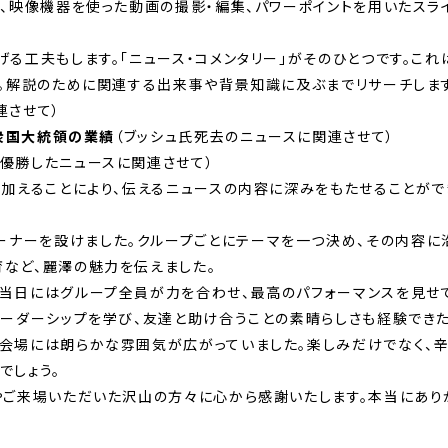
、映像機器を使った動画の撮影・編集、パワーポイントを用いたスラ
る工夫もします。「ニュース・コメンタリー」がそのひとつです。こ
す。解説のために関連する出来事や背景知識に及ぶまでリサーチしま
連させて）
合衆国大統領の業績
（ブッシュ氏死去のニュースに関連させて）
優勝したニュースに関連させて）
加えることにより、伝えるニュースの内容に深みをもたせることがで
ーナーを設けました。クループごとにテーマを一つ決め、その内容に
など、麗澤の魅力を伝えました。
当日にはグループ全員が力を合わせ、最高のパフォーマンスを見せて
ーダーシップを学び、友達と助け合うことの素晴らしさも経験できた
会場には朗らかな雰囲気が広がっていました。楽しみだけでなく、
でしょう。
やご来場いただいた沢山の方々に心から感謝いたします。本当にあり