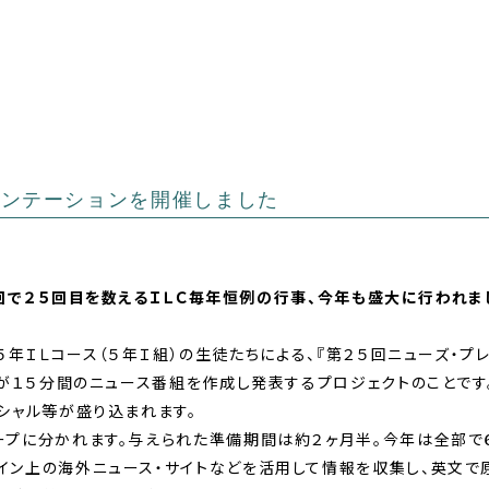
ゼンテーションを開催しました
回で２５回目を数えるＩＬＣ毎年恒例の行事、今年も盛大に行われま
５年ＩＬコース（５年Ｉ組）の生徒たちによる、『第２５回ニューズ・プ
ちが１５分間のニュース番組を作成し発表するプロジェクトのことです
シャル等が盛り込まれます。
ープに分かれます。与えられた準備期間は約２ヶ月半。今年は全部で
イン上の海外ニュース・サイトなどを活用して情報を収集し、英文で