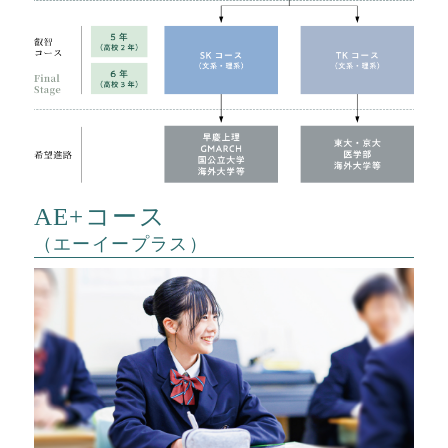
AE+コース
（エーイープラス）