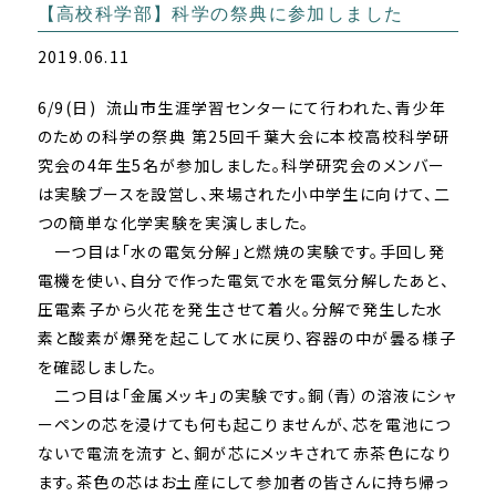
【高校科学部】科学の祭典に参加しました
2019.06.11
6/9(
日
)
流山市生涯学習センターにて行われた、青少年
のための科学の祭典 第
25
回千葉大会に本校高校科学研
究会の
4
年生
5
名が参加しました。科学研究会のメンバー
は実験ブースを設営し、来場された小中学生に向けて、二
つの簡単な化学実験を実演しました。
一つ目は「水の電気分解」と燃焼の実験です。手回し発
電機を使い、自分で作った電気で水を電気分解したあと、
圧電素子から火花を発生させて着火。分解で発生した水
素と酸素が爆発を起こして水に戻り、容器の中が曇る様子
を確認しました。
二つ目は「金属メッキ」の実験です。銅（青）の溶液にシャ
ーペンの芯を浸けても何も起こりませんが、芯を電池につ
ないで電流を流すと、銅が芯にメッキされて赤茶色になり
ます。茶色の芯はお土産にして参加者の皆さんに持ち帰っ