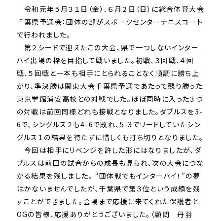
令和元年５月３１日（金）．６月２日（日）に総合体育大会
千葉県予選会：団体の部がスポーツセンターテニスコート
で行われました。
第２シードで迎えたこの大会、県で一つしないインター
ハイ出場の枠を目指して戦いました。初戦、３回戦、４回
戦、５回戦と一本も相手にとられることなく順調に勝ち上
がり、準決勝は関東大会千葉県予選であたって競り勝った
東京学館浦安高校との対戦でした。ほぼ同時に入った３つ
の対戦は前回同様どれも接戦となりました。ダブルスを3-
6で、シングルス２も4-6で敗れ、5-3でリードしていたシン
グルス１の結果を待たずに惜しくも打ち切りとなりました。
今回は相手にリベンジを許した形にはなりましたが、ダ
ブルスは前回の試合からの成長も見られ、次の大会につな
がる結果を残しました。 “団体戦でもインターハイ！”の夢
はかないませんでしたが、千葉県で第３位という成績を残
すことができました。会場まで応援に来てくれた保護者と
OGの皆様、応援ありがとうございました。（顧問 丹羽