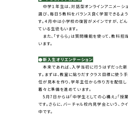
中学１年生は、対話型オンラインアニメーショ
選び、毎日５教科をバランス良く学習できるよ
す。４月中は小学校の復習がメインですが、ど
ている生徒もいます。
また、「すらら」は質問機能を使って、教科担
います。
●新入生オリエンテーション
本来であれば、入学当初に行うはずだった新入
す。まずは、教室に貼りだすクラス目標に使う
任が見本を作り、学年主任から作り方を配信し
着々と準備を進めています。
5月7日からは「中学生としての心構え」「授
です。さらに、バーチャル校内見学会という、
中です。