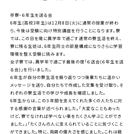
卒寮・６年生を送る会
6年生(高校3年生)は12月8日(火)に通常の授業が終わ
り、今後は受験に向け特別講座を行うことになります。寮
では、この日を境に異学年で過ごす通常の寮生活を終え、
寮に残る生徒は、6年生同士の部屋構成になりさらに学習
環境を整え受験に挑みます。
女子寮では、異学年で過ごす最後の夜「６送会(６年生を送
る会)」を行いました。
６年生が自分の寮生活を振り返りつつ後輩たちに温かい
メッセージを送り、自分たちで作成した文集を受け取り、そ
れぞれの寮生活での学びや成長を確認しました。
6年生からは、この３年間を支えてくれた多くの人たちに対
する感謝の言葉が述べられました。「大変なこともあった
けど、寮でなければ学べない事をたくさん学ぶことができ
ました。」「たくさんの人に支えられていることに気づくこと
ができました。特に、両親の偉大さを感じました。これは親