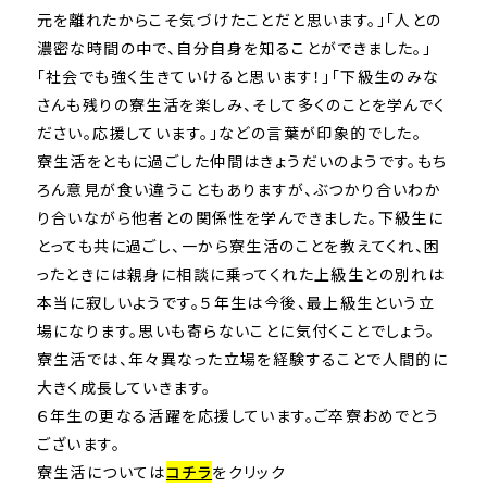
元を離れたからこそ気づけたことだと思います。」「人との
濃密な時間の中で、自分自身を知ることができました。」
「社会でも強く生きていけると思います！」「下級生のみな
さんも残りの寮生活を楽しみ、そして多くのことを学んでく
ださい。応援しています。」などの言葉が印象的でした。
寮生活をともに過ごした仲間はきょうだいのようです。もち
ろん意見が食い違うこともありますが、ぶつかり合いわか
り合いながら他者との関係性を学んできました。下級生に
とっても共に過ごし、一から寮生活のことを教えてくれ、困
ったときには親身に相談に乗ってくれた上級生との別れは
本当に寂しいようです。５年生は今後、最上級生という立
場になります。思いも寄らないことに気付くことでしょう。
寮生活では、年々異なった立場を経験することで人間的に
大きく成長していきます。
６年生の更なる活躍を応援しています。ご卒寮おめでとう
ございます。
寮生活については
コチラ
をクリック