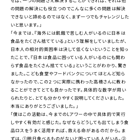
せば、
一つの問題さえ解決することができれば、
それは他
の問題の解決にも役立つのでこんなに多くの問題は解決
で
きないと諦めるのではなく、
まず一つでもチャレンジした
いと思います。」
「今までは、『
海外には飢餓で苦しむ人がいるのに日本は
食品をたくさん捨ててい
る』という理解をしていましたが、
日本人の相対的貧困率は決して低くないということを知っ
たことで
、『
日本は食品に困っている人がいるのにも関わ
らず食品をたくさん捨
てている』ということがわかり、驚き
ました。
こども食堂やフードバンクについてほとんど知ら
なかったので、
この２つに実際に携わった高橋さんに教わ
ることができてとても良
かったです。具体的な数字が用い
られたりと、
とても分かりやすく説明してくださいました。
本当にありがとうございました。」
「僕はこの活動は、
今までのLアワーの中で具体的で実行
しやすく有効だと感じた。
なぜならどうしても出てしまう食
品ロスをうまく活用すれば、
救える命があるのだから。ま
ずは、①
明日食べるものがないと困っている人がいる。②