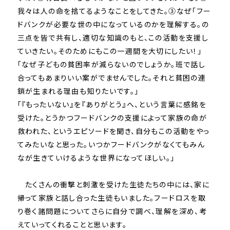
我々は人の命を捨てるようなことをしてきた。③なぜ「
フー
ドバンクが必要な世の中になっているのかを理解する。
の
三点を皆で共有し、適切な知識のもと、
この活動を支援し
ていきたい。
そのためにもこの一週間を大切にしたい！」
「なぜ子どもの貧困率が減らないのでしょうか。
班で話し
合ってもあまりいい案がでませんでした。
それと貧困の連
鎖が生まれる理由も知りたいです。」
「『もったいない』を『ありがとう』へ、
という言葉に感銘を
受けた。
とうかつフードバンクの支援によって家族の命が
救われた、
というエピソードを聞き、
自分もこの活動をやっ
てみたいなと思った。
いつかフードバンクがなくてもみん
なが生きていけるような世界に
なってほしい。」
たくさんの衝撃と刺激を受けた生徒たちの中には、
家に
帰って家族と話し合った生徒もいました。
フードロスを取
り巻く諸問題についてさらに自分で調べ、
理解を深め、考
えていってくれることと思います。