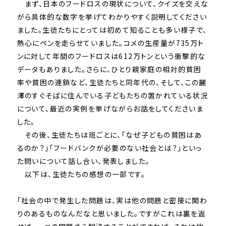
まず、日本のフードロスの現状について、
クイズを交えな
がら具体的な数字を挙げてわかりやすく説明してく
ださい
ました。生徒たちにとっては初めて知ることも多い様子で、
熱心にペンを走らせていました。
コメの生産量が735万ト
ンに対して年間のフードロスは612万
トンという衝撃的な
データもありました。さらに、
ひとり親家庭の相対的貧困
率や貧困の連鎖など、
生徒たちと同年代の、そして、
この麗
澤のすぐそばに住んでいる子どもたちの置かれている状況
に
ついて、最近の実例を挙げながらお話をしてくださいま
した。
その後、生徒たちは班ごとに、「なぜ子どもの貧困はあ
るのか？」
「フードバンクが必要のない社会とは？」
といっ
た問いについて話し合い、発表しました。
以下は、生徒たちの感想の一部です。
「社会の中で発生した問題は、
実は他の問題と密接に関わ
りのあるものなんだなと思いました。
ですがこれは裏を返