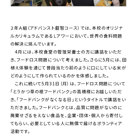
２年Ａ組（アドバンスト叡智コース）では、
本校のオリジナ
ルカリキュラムであるＬアワーにおいて、
世界の食料問題
の解決に挑んでいます。
4月には、本校食堂の管理栄養士の方に講話をいただ
き、
フードロス問題について考えました。さらに5月には、
田
植え体験を通じて普段当たり前のように口にしている米が
どのよ
うにして作られているのかを体感しました。
これに続いて5月31日（月）は、フードロス問題について
「
とうかつ草の根フードバンク」の高橋様にお越しいただ
き、「
フードバンクがなくなる日」
というタイトルで講話をい
ただきました。フードバンクとは、
品質に問題がないのに
廃棄せざるをえない食品を、企業・団体・
個人から寄付し
てもらい、
必要としている人に無償で届けるボランティア
活動です。