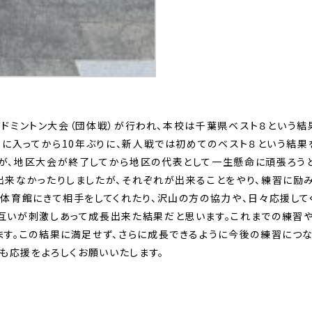
人バドミントン大会（団体戦）が行われ、本校は千葉県ベスト８という
8に入ってから10年ぶりに、新人戦では初めてのベスト８という結果
、地区大会が終了してから地区の代表として一生懸命に頑張ろうと
出来なかったりしましたが、それぞれが出来ることをやり、練習に励
体育館にきて相手をしてくれたり、沢山の方の協力や、日々応援してく
互いが刺激しあって成長出来た結果だと思います。これまでの練習
ます。この結果に満足せず、さらに成長できるように今後の練習につな
とも応援をよろしくお願いいたします。