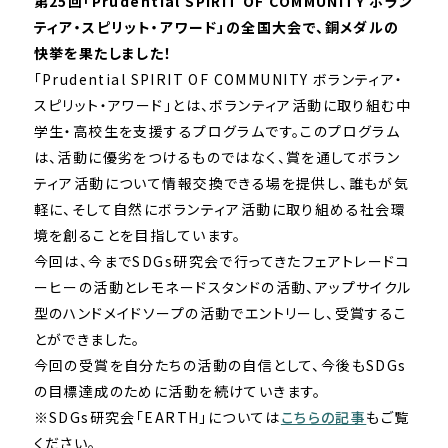
第25回「Prudential SPIRIT OF COMMUNITY ボラン
ティア・スピリット・アワード」の全国大会で、銅メダルの
快挙を果たしました！
「Prudential SPIRIT OF COMMUNITY ボランティア・
スピリット・アワード」とは、ボランティア活動に取り組む中
学生・高校生を支援するプログラムです。このプログラム
は、活動に優劣をつけるものではなく、賞を通してボラン
ティア活動について情報交換できる場を提供し、誰もが気
軽に、そして自然にボランティア活動に取り組める社会環
境を創ることを目指しています。
今回は、今までSDGs研究会で行ってきたフェアトレードコ
ーヒーの活動とレモネードスタンドの活動、アップサイクル
型のハンドメイドソープの活動でエントリーし、受賞するこ
とができました。
今回の受賞を自分たちの活動の自信として、今後もSDGs
の目標達成のために活動を続けていきます。
※SDGs研究会「EARTH」については
こちらの記事
もご覧
ください。