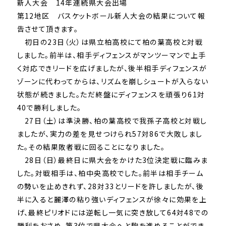
新人大会 14年連続県大会出場
第12地区 バスケットボール新人大会の結果について報
告させて頂きます。
初日の23日（火）は県立柏高校にて柏の葉高校と対戦
しました。前半は、相手ディフェンスがマンツーマンで上手
く対応できリードを広げましたが、後半相手ディフェンスが
ゾーンに代わってからは、リズムを崩しシュートが入らない
状態が続きました。ただ終盤にディフェンスを頑張り61対
40で勝利しました。
27日（土）は準決勝、柏の葉高校で我孫子高校と対戦し
ましたが、実力の差を見せつけられ57対86で大敗しまし
た。その結果敗者戦に回ることになりました。
28日（日）最終日に県大会をかけた3位決定戦に臨みま
した。対戦相手は、柏中央高校でした。前半は相手チーム
の勢いを止めきれず、28対33とリードを許しましたが、後
半に入ると麗澤の粘り強いディフェンスが徐々に効果を上
げ、最終ピリオドには逆転し一気に突き放して64対48での
勝利をおさめ、第3位で県大会へと駒を進めることができ