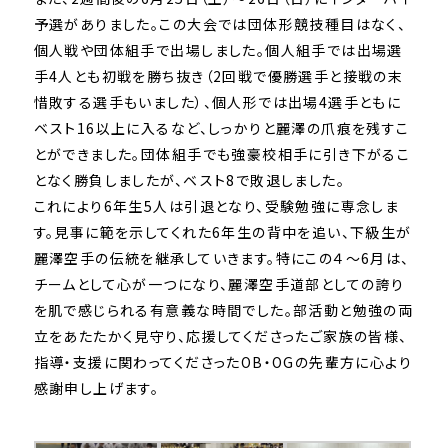
予選がありました。この大会では団体形競技種目はなく、
個人戦や団体組手で出場しました。個人組手では出場選
手4人とも初戦を勝ち抜き（2回戦で優勝選手と接戦の末
惜敗する選手もいました）、個人形では出場4選手ともに
ベスト16以上に入るなど、しっかりと麗澤の爪痕を残すこ
とができました。団体組手でも強豪校相手に引き下がるこ
となく勝負しましたが、ベスト8で敗退しました。
これにより6年生5人は引退となり、受験勉強に専念しま
す。見事に範を示してくれた6年生の背中を追い、下級生が
麗澤空手の伝統を継承していきます。特にこの４～6月は、
チームとして心が一つになり、麗澤空手道部としての誇り
を肌で感じられる有意義な時間でした。部活動と勉強の両
立をあたたかく見守り、応援してくださったご家族の皆様、
指導・支援に関わってくださったOB・OGの先輩方に心より
感謝申し上げます。