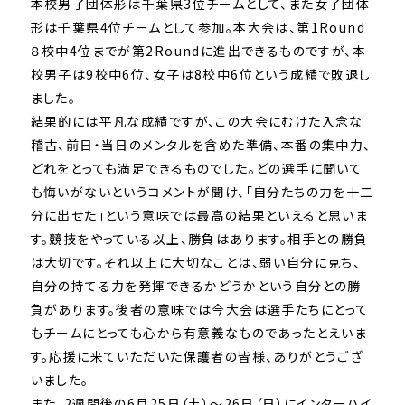
本校男子団体形は千葉県3位チームとして、また女子団体
形は千葉県4位チームとして参加。本大会は、第1Round
８校中4位までが第2Roundに進出できるものですが、本
校男子は9校中6位、女子は8校中6位という成績で敗退し
ました。
結果的には平凡な成績ですが、この大会にむけた入念な
稽古、前日・当日のメンタルを含めた準備、本番の集中力、
どれをとっても満足できるものでした。どの選手に聞いて
も悔いがないというコメントが聞け、「自分たちの力を十二
分に出せた」という意味では最高の結果といえると思いま
す。競技をやっている以上、勝負はあります。相手との勝負
は大切です。それ以上に大切なことは、弱い自分に克ち、
自分の持てる力を発揮できるかどうかという自分との勝
負があります。後者の意味では今大会は選手たちにとって
もチームにとっても心から有意義なものであったとえいま
す。応援に来ていただいた保護者の皆様、ありがとうござ
いました。
また、2週間後の6月25日（土）～26日（日）にインターハイ