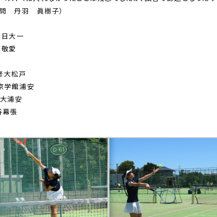
顧問 丹羽 眞樹子）
日大一
敬愛
大松戸
学館浦安
大浦安
幕張