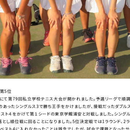
第5位
ートにて第79回私立学校テニス大会が開かれました。予選リーグで順
のあったシングルス3で勝ち王手をかけましたが、接戦だったダブルス
ベスト４をかけて第１シードの東京学館浦安と対戦しました。シング
落とし順位戦に回ることになりました。5位決定戦では1ラウンド、2ラ
ベスト4に入れなかったことは残念でしたが、試合で課題となったサ