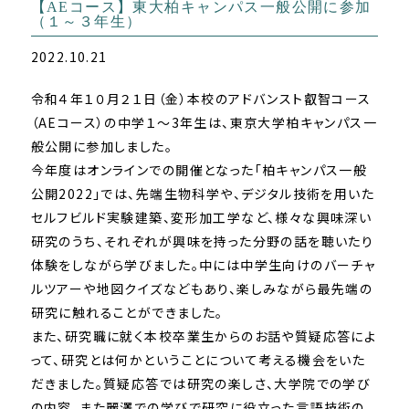
【AEコース】東大柏キャンパス一般公開に参加
（１～３年生）
2022.10.21
令和４年１０月２１日（金）本校のアドバンスト叡智コース
（AEコース）の中学１～3年生は、東京大学柏キャンパス一
般公開に参加しました。
今年度はオンラインでの開催となった「柏キャンパス一般
公開2022」では、先端生物科学や、デジタル技術を用いた
セルフビルド実験建築、変形加工学など、様々な興味深い
研究のうち、それぞれが興味を持った分野の話を聴いたり
体験をしながら学びました。中には中学生向けのバーチャ
ルツアーや地図クイズなどもあり、楽しみながら最先端の
研究に触れることができました。
また、研究職に就く本校卒業生からのお話や質疑応答によ
って、研究とは何かということについて考える機会をいた
だきました。質疑応答では研究の楽しさ、大学院での学び
の内容、また麗澤での学びで研究に役立った言語技術の