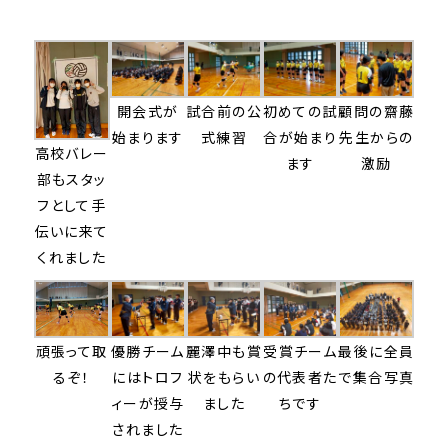
開会式が
試合前の公
初めての試
顧問の齋藤
始まります
式練習
合が始まり
先生からの
高校バレー
ます
激励
部もスタッ
フとして手
伝いに来て
くれました
頑張って取
優勝チーム
麗澤中も賞
受賞チーム
最後に全員
るぞ！
にはトロフ
状をもらい
の代表者た
で集合写真
ィーが授与
ました
ちです
されました