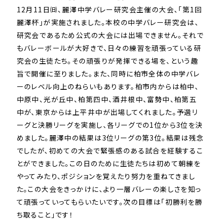
12月11日㈰、麗澤中学バレー研究会主催の大会、「第1回
麗澤杯」が実施されました。本校の中学バレー研究会は、
研究会であるため公式の大会には出場できません。それで
もバレーボールが大好きで、日々の練習を頑張っている研
究会の生徒たち。その頑張りが発揮できる場を、という趣
旨で開催に至りました。また、同時に柏市全体の中学バレ
ーのレベル向上のねらいもあります。柏市内からは柏中、
中原中、光が丘中、柏第四中、酒井根中、富勢中、柏第五
中が、東京からは上平井中が出場してくれました。予選リ
ーグと決勝リーグを実施し、各リーグでの1位から3位を決
めました。麗澤中の結果は3位リーグの第3位。結果は残念
でしたが、初めての大会で緊張感のある試合を経験するこ
とができました。この日のために生徒たちは初めて朝練を
やってみたり、ポジションを覚えたり努力を重ねてきまし
た。この大会をきっかけに、より一層バレーの楽しさを知っ
て頑張っていってもらいたいです。次の目標は「初勝利を勝
ち取ること」です！