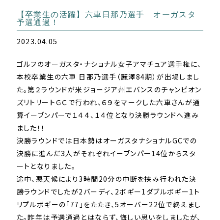
【卒業生の活躍】六車日那乃選手 オーガスタ
予選通過！
2023.04.05
ゴルフのオーガスタ・ナショナル女子アマチュア選手権に、
本校卒業生の六車 日那乃選手（麗澤84期）が出場しまし
た。第２ラウンドが米ジョージア州エバンスのチャンピオン
ズリトリートＧＣで行われ、６９をマークした六車さんが通
算イーブンパーで１４４、１４位となり決勝ラウンドへ進み
ました！！
決勝ラウンドでは日本勢はオーガスタナショナルGCでの
決勝に進んだ3人がそれぞれイーブンパー14位からスタ
ートとなりました。
途中、悪天候により3時間20分の中断を挟み行われた決
勝ラウンドでしたが2バーディ、2ボギー1ダブルボギー1ト
リプルボギーの「77」をたたき、5オーバー22位で終えまし
た。昨年は予選通過とはならず、悔しい思いをしましたが、