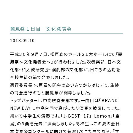
麗鳳祭１日目 文化発表会
2018.09.10
平成３０年９月７日、松戸森のホール２１大ホールにて『麗
鳳祭～文化発表会～』が行われました。吹奏楽部・日本文
化部・和太鼓研究会・演劇部の文化部が、日ごろの活動を
全校生徒の前で発表しました。
実行委員長 宍戸君の開会のあいさつからはじまり、生徒
の司会進行のもと麗鳳祭が開幕しました。
トップバッターは中高吹奏楽部です。一曲目は「BRAND
NEW DAY」。中高合同で息ぴったり演奏を披露しました。
続いて中学生の演奏です。「J-BEST’ 17」「Lemon」「宝
島」の３曲を元気に演奏しました。高校生はこの夏の全日
本吹奏楽コンクールに向けて練習してきた曲である、「マ