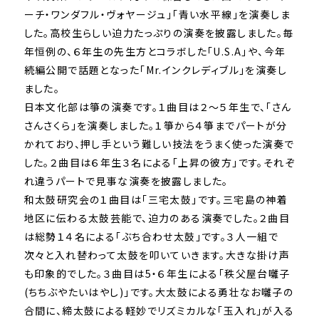
ーチ・ワンダフル・ヴォヤージュ」「青い水平線」を演奏しま
した。高校生らしい迫力たっぷりの演奏を披露しました。毎
年恒例の、６年生の先生方とコラボした「U.S.A」や、今年
続編公開で話題となった「Mr.インクレディブル」を演奏し
ました。
日本文化部は箏の演奏です。１曲目は２～５年生で、「さん
さんさくら」を演奏しました。１箏から４箏までパートが分
かれており、押し手という難しい技法をうまく使った演奏で
した。２曲目は６年生３名による「上昇の彼方」です。それぞ
れ違うパートで見事な演奏を披露しました。
和太鼓研究会の１曲目は「三宅太鼓」です。三宅島の神着
地区に伝わる太鼓芸能で、迫力のある演奏でした。２曲目
は総勢１４名による「ぶち合わせ太鼓」です。３人一組で
次々と入れ替わって太鼓を叩いていきます。大きな掛け声
も印象的でした。３曲目は5・６年生による「秩父屋台囃子
(ちちぶやたいはやし)」です。大太鼓による勇壮なお囃子の
合間に、締太鼓による軽妙でリズミカルな「玉入れ」が入る