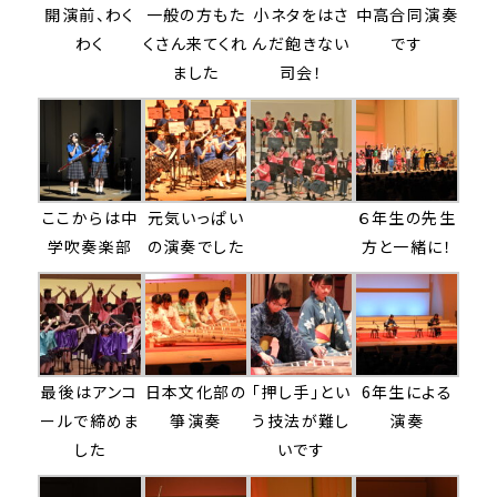
開演前、わく
一般の方もた
小ネタをはさ
中高合同演奏
わく
くさん来てくれ
んだ飽きない
です
ました
司会！
ここからは中
元気いっぱい
６年生の先生
学吹奏楽部
の演奏でした
方と一緒に！
最後はアンコ
日本文化部の
「押し手」とい
6年生による
ールで締めま
箏演奏
う技法が難し
演奏
した
いです