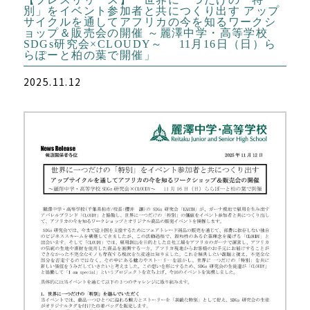
別」をイベント参加者と共につくり出す アップ
サイクルを通してアフリカの今を知るワークシ
ョップ＆販売会の開催 ～麗澤中学・高等学校
SDGs研究会×CLOUDY～ 11月16日（日）ら
らぽーと柏の葉で開催」
2025.11.12