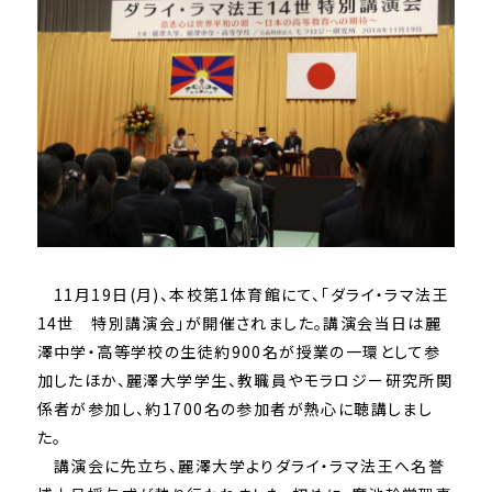
11
月
19
日
(
月
)
、本校第
1
体育館にて、「ダライ・ラマ法王
14
世 特別講演会」が開催されました。講演会当日は麗
澤中学・高等学校の生徒約
900
名が授業の一環として参
加したほか、麗澤大学学生、教職員やモラロジー研究所関
係者が参加し、約
1700
名の参加者が熱心に聴講しまし
た。
講演会に先立ち、麗澤大学よりダライ・ラマ法王へ名誉