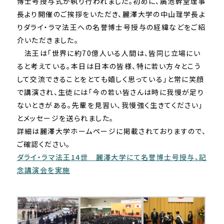
博士号授与式が執り行われました。初めに、廣池幹堂理事
長より開催のご挨拶をいただき、麗澤大学の中山理学長よ
りダライ・ラマ法王への名誉博士号授与の経緯などをご紹
介いただきました。
法王は「世界に約
70
億人いる人間は、皆同じ立場にい
ると考えている。本日は日本の皆様、特に若い方々とこう
して交流できることをとても嬉しく思っている」と常に笑顔
で講演され、生徒には「今の若い皆さんは時に我慢が足り
ないときがある。先輩を見習い、我慢強く生きてください」
とメッセージを送られました。
詳細は麗澤大学ホームページに掲載されておりますので、
ご確認ください。
ダライ・ラマ法王14世 麗澤大学にて名誉博士号授与、記
念講演会を実施