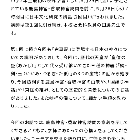
中学2年生最初の校外学習として、5月29日（金）に予定さ
れている鹿島神宮・香取神宮訪問を前に、５月28日（木）7
時間目に日本文化研究の講話（2回目）が行われました。
講師は第１回に引き続き、本校社会科教員の田邊先生で
す。
第１回に続き今回も『古事記』に登場する日本の神々につ
いての説明がありました。今回は、歴代の天皇が「皇位の
証（あかし）」として代々受け継いできた三種の神器（「鏡・
剣・玉（かがみ・つるぎ・たま）」の3つの宝物）の話から始ま
り、今回訪問する鹿島神宮・香取神宮の由来や、「国譲り神
話」や「東国の結界」としての歴史的な背景についてのお話
がありました。また参拝の儀について、細かい手順を教わ
りました。
今回のお話では、鹿島神宮・香取神宮訪問の意義を示して
くださるとともに、参拝にあたっての心構えを示してくださ
いました。ユーモアを交えた語り口に、生徒たちも楽しみ