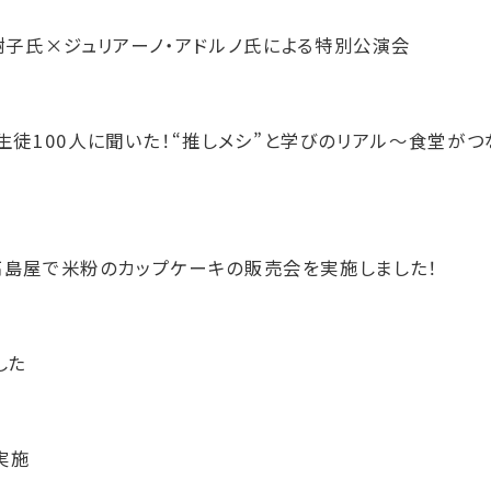
子氏×ジュリアーノ・アドルノ氏による特別公演会
「生徒100人に聞いた！“推しメシ”と学びのリアル〜食堂が
に柏髙島屋で米粉のカップケーキの販売会を実施しました！
した
実施