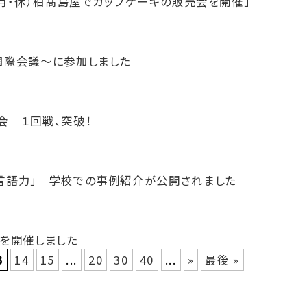
（月・休）柏髙島屋でカップケーキの販売会を開催」
国際会議〜に参加しました
会 １回戦、突破！
言語力」 学校での事例紹介が公開されました
ムを開催しました
3
14
15
...
20
30
40
...
»
最後 »