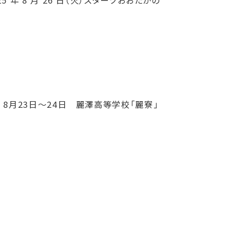
 年 8 月 26 日（火）スターツおおたかの
 8月23日～24日 麗澤高等学校「麗寮」