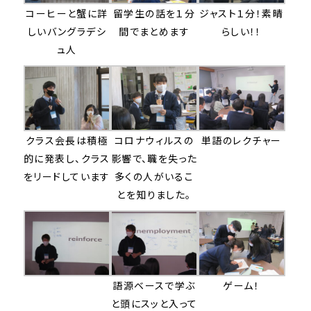
コーヒーと蟹に詳
留学生の話を１分
ジャスト１分！素晴
しいバングラデシ
間でまとめます
らしい！！
ュ人
クラス会長は積極
コロナウィルスの
単語のレクチャー
的に発表し、クラス
影響で、職を失った
をリードしています
多くの人がいるこ
とを知りました。
語源ベースで学ぶ
ゲーム！
と頭にスッと入って