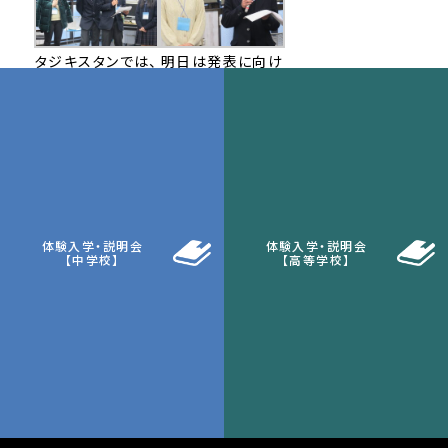
タジキスタンでは、
明日は発表に向け
1日に２時間しか
てさらに内容を深
電気が使えないそ
めていきます。
うです！
体験入学・説明会
体験入学・説明会
【中学校】
【高等学校】