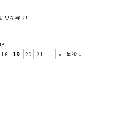
結果を残す！
場
18
19
20
21
...
»
最後 »