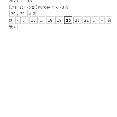
2021-11-13
【バドミントン部】県大会ベスト８☆
20 / 29
« 先
頭
«
...
10
...
18
19
20
21
22
...
»
最
後 »