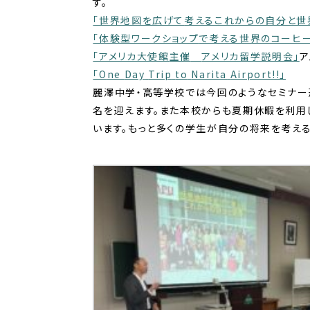
す。
「世界地図を広げて
考えるこれからの自分と世
「体験型ワークショップ
で考える
世界のコーヒ
「アメリカ大使館
主催
アメリカ留学説明会」
ア
「O
ne
Day
Trip
to
Narita
Airport!!」
麗澤中学・高等学校では今回のようなセミナー
名を迎えます。また本校からも夏期休暇を利用し
います。もっと多くの学生が自分の将来を考え