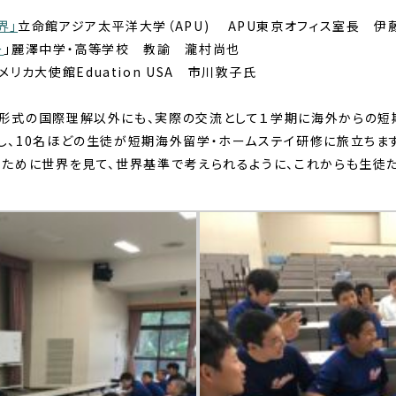
界」
立命館
アジア太平洋大学（
APU
)
APU東京オフィス室長
伊
ー
」麗澤中学・高等学校 教諭 瀧村尚也
メリカ大使館
Eduation
USA
市川敦子氏
形式の国際理解以外にも、実際の交流として１学期に海外からの短
、10名ほどの生徒が短期海外留学・ホームステイ研修に旅立ちます
るために世界を見て、世界基準で考えられるように、これからも生徒た