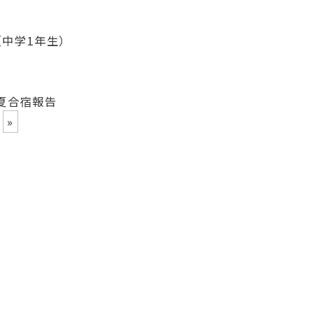
（中学1年生）
夏合宿報告
»