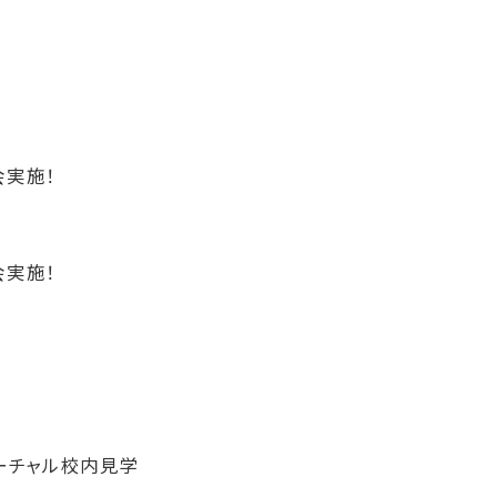
会実施！
会実施！
ーチャル校内見学